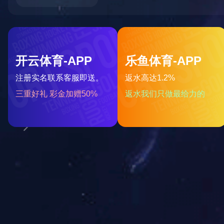
国内案例
国外案例
关于我们

关于我们
进一步了解

公司简介
企业文化
荣誉资质
发展历程
合作品牌
联系我们