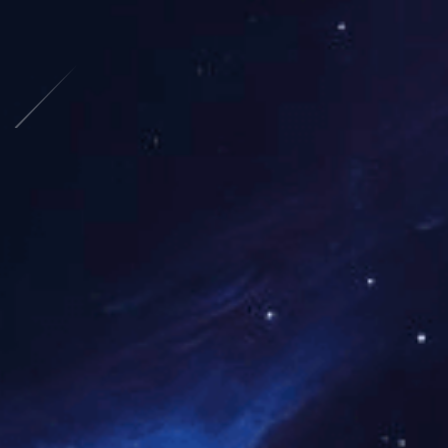
解决方案
您现在的位置：
九游体育(中国)官方网站
/
关于BOSS
/
分支组网及移动办公
解决方案
全部分类

