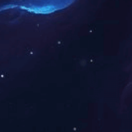
分支组网及移动办公
分类：
解决方案
发布时间：
2022-07-29 15:50:20
访问量：
0
概要:
概要:
详情