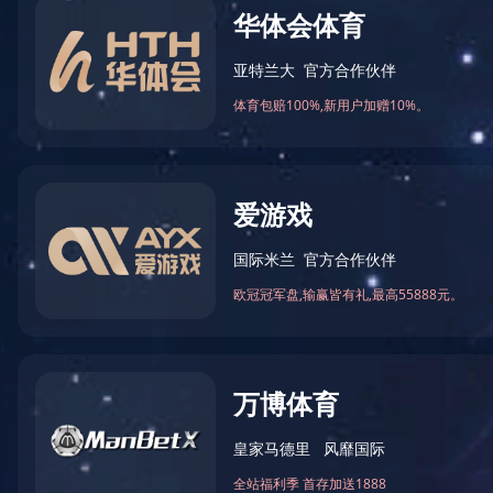
分支组网及移动办公
九游体育(中国)官方网站
新闻资讯

新闻资讯
进一步了解

公司新闻
行业新闻
工程案例

工程案例
进一步了解
